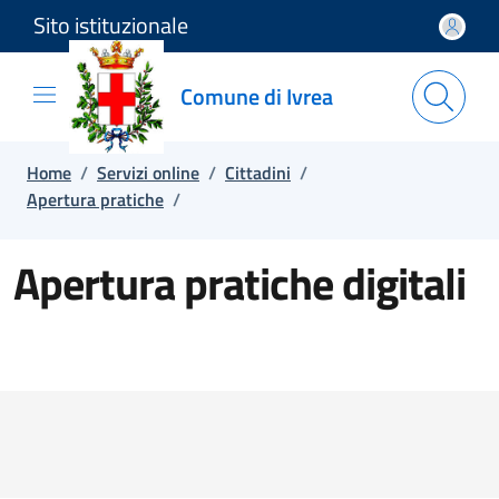
Sito istituzionale
Salta e vai al contenuto
Salta e vai al footer
Comune di Ivrea
Home
/
Servizi online
/
Cittadini
/
Apertura pratiche
/
Apertura pratiche digitali
Elenco pratiche per tipologia